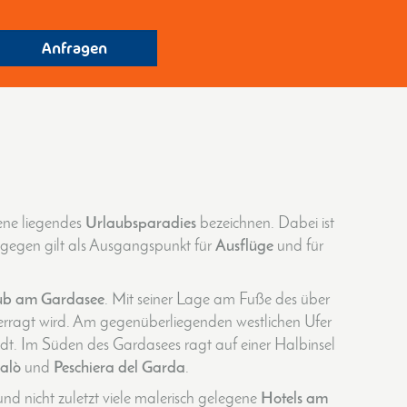
Anfragen
bene liegendes
Urlaubsparadies
bezeichnen. Dabei ist
egen gilt als Ausgangspunkt für
Ausflüge
und für
ub am Gardasee
. Mit seiner Lage am Fuße des über
rragt wird. Am gegenüberliegenden westlichen Ufer
. Im Süden des Gardasees ragt auf einer Halbinsel
alò
und
Peschiera del Garda
.
 nicht zuletzt viele malerisch gelegene
Hotels am