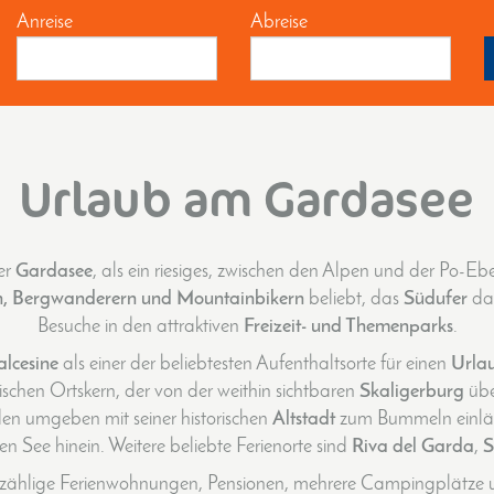
Anreise
Abreise
Urlaub am Gardasee
er
Gardasee
, als ein riesiges, zwischen den Alpen und der Po-E
n, Bergwanderern und Mountainbikern
beliebt, das
Südufer
dag
Besuche in den attraktiven
Freizeit- und Themenparks
.
lcesine
als einer der beliebtesten Aufenthaltsorte für einen
Urla
rischen Ortskern, der von der weithin sichtbaren
Skaligerburg
übe
den umgeben mit seiner historischen
Altstadt
zum Bummeln einlädt
den See hinein. Weitere beliebte Ferienorte sind
Riva del Garda
,
S
ählige Ferienwohnungen, Pensionen, mehrere Campingplätze und